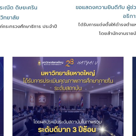
ขอแสดงความยินดีกับ ผู้ช่
ระณีต ดิษยะศริน
อธิกา
วิทยาลัย
ได้รับการแต่งตั้งให้ดำรงตำ
ก่กระทรวงศึกษาธิการ ประจำปี
โดยสำนักงานราชบั