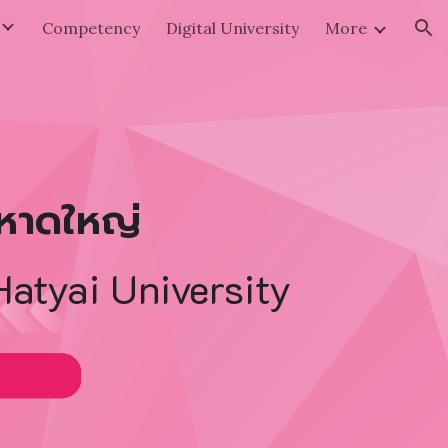
Competency
Digital University
More
ion
ยหาดใหญ่
atyai University