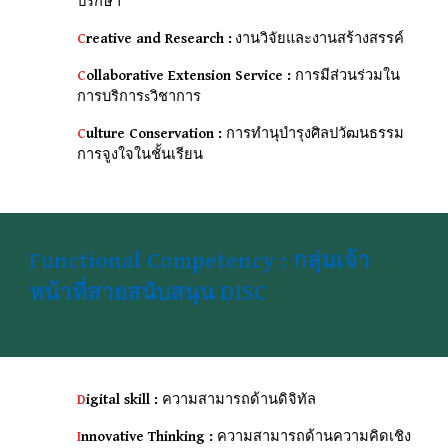
ปรึกษา
C
reative and Research :
งานวิจัยและงานสร้างสรรค์
C
ollaborative Extension Service :
การมีส่วนร่วมใน
การบริการsวิชาการ
C
ulture Conservation :
การทํานุบํารุงศิลปวัฒนธรรม
การจูงใจในชั้นเรียน
Functional Competency : กลุ่มเจ้า
หน้าที่สายสนับสนุน DISC
D
igital skill :
ความสามารถด้านดิจิทัล
I
nnovative Thinking :
ความสามารถด้านความคิดเชิง